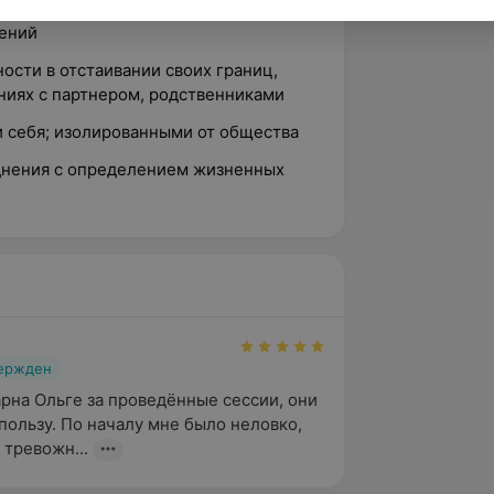
енную тревожность по поводу
шений
ости в отстаивании своих границ,
ниях с партнером, родственниками
и себя; изолированными от общества
нения с определением жизненных
вержден
рна Ольге за проведённые сессии, они 
пользу. По началу мне было неловко, 
 тревожн...