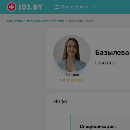
Все рубрики
Когнитивно-поведенческая терапия
•
Базылева Ольга
Базылева
Психолог
1 отзыв
5.0
Инфо
Специализация: