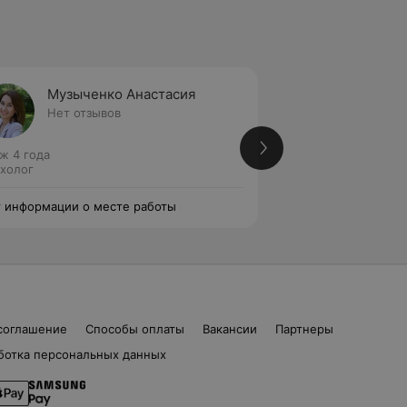
Музыченко Анастасия
Гичан
Нет отзывов
Нет от
ж 4 года
Стаж 4 года
холог
Психолог
 информации о месте работы
Нет информации о
соглашение
Способы оплаты
Вакансии
Партнеры
ботка персональных данных