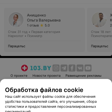
Анищенко
Ольга Валерьевна
1 отзыв
5.0
2
Стаж 31 год
•
Первая категория
Стаж 18 лет
Нарколог • Психиатр
Психотерапе
Парацельс
Парацельс
О проекте
Новости проекта
Размещение рекламы
Медицинский маркетинг
Публичный договор
Обработка файлов cookie
Пользовательское соглашение
Способы оплаты
Наш сайт использует файлы cookie для обеспечения
Вакансии
Партнеры
удобства пользователей сайта, его улучшения, сбора
Написать руководителю 103.by
статистики и предоставления персонализированных
Написать в поддержку
рекомендаций.