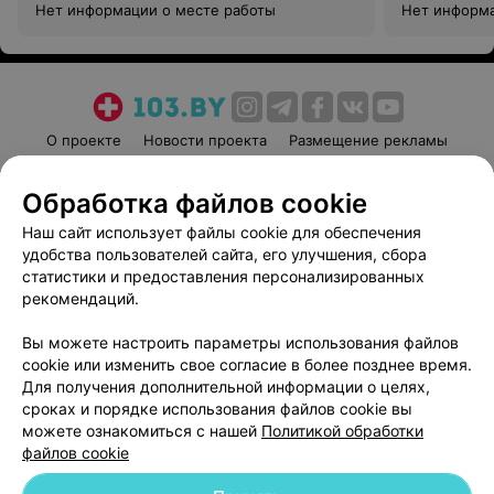
Нет информации о месте работы
Нет информа
О проекте
Новости проекта
Размещение рекламы
Медицинский маркетинг
Публичный договор
Обработка файлов cookie
Пользовательское соглашение
Способы оплаты
Наш сайт использует файлы cookie для обеспечения
Вакансии
Партнеры
удобства пользователей сайта, его улучшения, сбора
Написать руководителю 103.by
статистики и предоставления персонализированных
Написать в поддержку
рекомендаций.
Персональные настройки cookie
Вы можете настроить параметры использования файлов
Обработка персональных данных
cookie или изменить свое согласие в более позднее время.
Для получения дополнительной информации о целях,
сроках и порядке использования файлов cookie вы
можете ознакомиться с нашей
Политикой обработки
файлов cookie