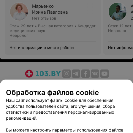
Марьенко
Ирина Павловна
Нет отзывов
2
Стаж 29 лет
•
Высшая категория
•
Кандидат
Стаж 12 лет
медицинских наук
Невролог
Невролог
Нет информации о месте работы
Нет информа
О проекте
Новости проекта
Размещение рекламы
Обработка файлов cookie
Медицинский маркетинг
Публичный договор
Пользовательское соглашение
Способы оплаты
Наш сайт использует файлы cookie для обеспечения
удобства пользователей сайта, его улучшения, сбора
Вакансии
Партнеры
статистики и предоставления персонализированных
Написать руководителю 103.by
рекомендаций.
Написать в поддержку
Вы можете настроить параметры использования файлов
Персональные настройки cookie