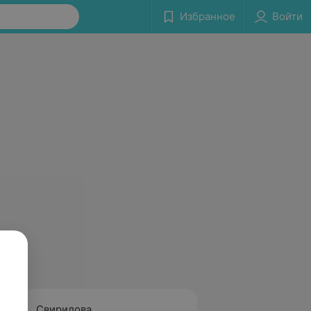
Избранное
Войти
Свиридова
Куров