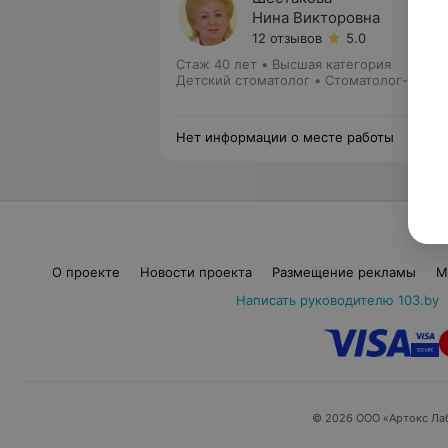
Нина Викторовна
12 отзывов
5.0
Стаж 40 лет
•
Высшая категория
Детский стоматолог • Стоматолог-терап
Нет информации о месте работы
О проекте
Новости проекта
Размещение рекламы
М
Написать руководителю 103.by
© 2026 ООО «Артокс Ла