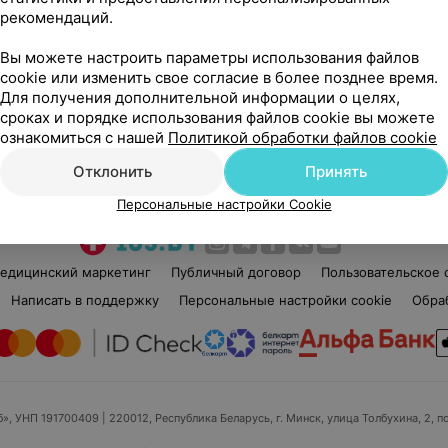
рекомендаций.
Оксана Олеговна
Нет отзывов
Вы можете настроить параметры использования файлов
Стаж 40 лет
•
Высшая категория
Ста
cookie или изменить свое согласие в более позднее время.
евт
Стоматолог-терапевт • Стоматолог
Сто
Для получения дополнительной информации о целях,
сроках и порядке использования файлов cookie вы можете
ознакомиться с нашей
Политикой обработки файлов cookie
Нет информации о месте работы
Нет
Отклонить
Принять
Персональные настройки Cookie
едицинский маркетинг
Публичный договор
Пользовательское 
Написать в поддержку
Персональные настройки cookie
Обра
б», УНП 191700409
| 220012, Республика Беларусь, г. Минск, улица Толбухина, 2, п