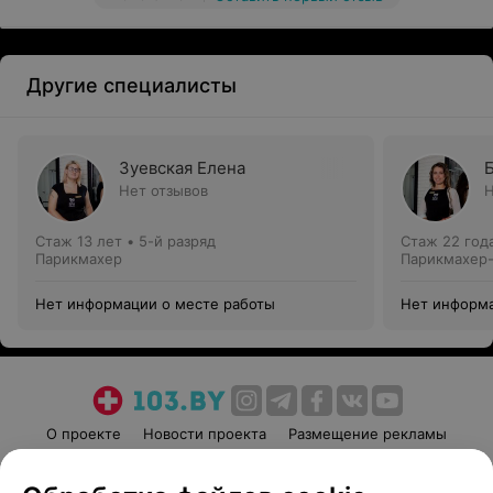
Другие специалисты
Зуевская Елена
Нет отзывов
Н
Стаж 13 лет
•
5-й разряд
Стаж 22 год
Парикмахер
Парикмахер-
Нет информации о месте работы
Нет информа
О проекте
Новости проекта
Размещение рекламы
Медицинский маркетинг
Публичный договор