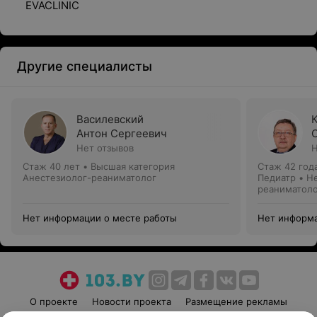
EVACLINIC
Другие специалисты
Василевский
Антон Сергеевич
Нет отзывов
Н
Стаж 40 лет
•
Высшая категория
Стаж 42 год
Анестезиолог-реаниматолог
Педиатр • Н
реаниматол
Нет информации о месте работы
Нет информа
О проекте
Новости проекта
Размещение рекламы