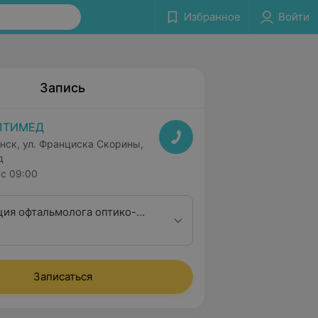
Избранное
Войти
Запись
ПТИМЕД
нск, ул. Франциска Скорины,
д
с 09:00
ция офтальмолога оптико-
ктивной и
инальной хирургии
Записаться