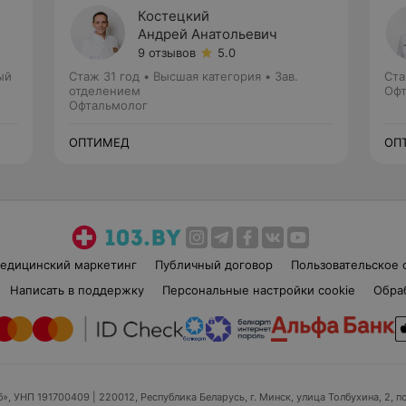
Костецкий
Андрей Анатольевич
9 отзывов
5.0
ый
Стаж 31 год
•
Высшая категория
•
Зав.
Ста
отделением
Офт
Офтальмолог
ОПТИМЕД
ОП
едицинский маркетинг
Публичный договор
Пользовательское 
Написать в поддержку
Персональные настройки cookie
Обра
б», УНП 191700409
| 220012, Республика Беларусь, г. Минск, улица Толбухина, 2, п