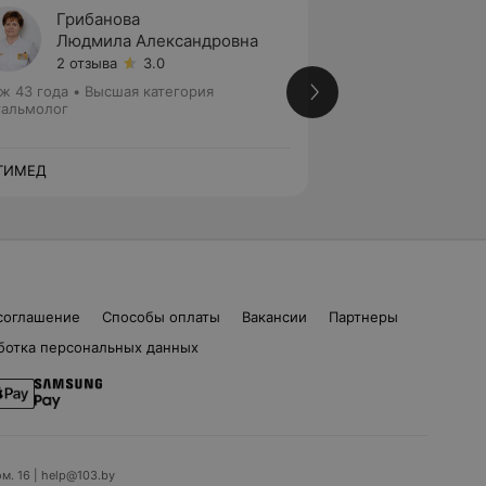
Грибанова
Обухо
Людмила Александровна
Ирина
2 отзыва
3.0
3 отзы
ж 43 года
•
Высшая категория
Стаж 33 года
•
Вы
альмолог
Офтальмолог
ТИМЕД
ОПТИМЕД
соглашение
Способы оплаты
Вакансии
Партнеры
ботка персональных данных
ом. 16 | help@103.by