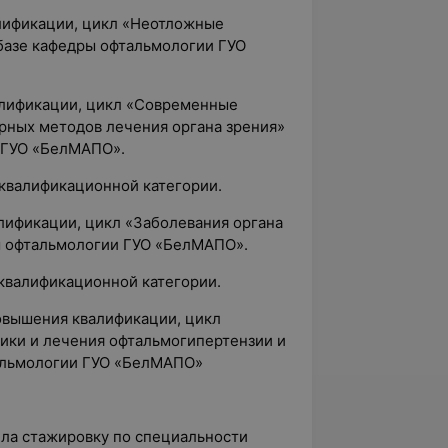
лификации, цикл «Неотложные
 базе кафедры офтальмологии ГУО
алификации, цикл «Современные
ерных методов лечения органа зрения»
 ГУО «БелМАПО».
 квалификационной категории.
лификации, цикл «Заболевания органа
ры офтальмологии ГУО «БелМАПО».
 квалификационной категории.
повышения квалификации, цикл
ки и лечения офтальмогипертензии и
тальмологии ГУО «БелМАПО»
ила стажировку по специальности