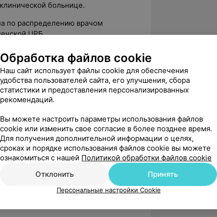
 клинической больнице.
ала по распределению врачом
денской ЦРБ.
ачом-офтальмологом диспансерного
Обработка файлов cookie
ранения «1-й городской
Наш сайт использует файлы cookie для обеспечения
р».
удобства пользователей сайта, его улучшения, сбора
статистики и предоставления персонализированных
ачом-офтальмологом кабинета
рекомендаций.
У «РЦ МР и Б».
Вы можете настроить параметры использования файлов
 врачом-офтальмологом
cookie или изменить свое согласие в более позднее время.
ого отделения ИМФУП Медицинский
Для получения дополнительной информации о целях,
сроках и порядке использования файлов cookie вы можете
ознакомиться с нашей
Политикой обработки файлов cookie
ла в ООО «Юнисправа».
Отклонить
Принять
м-офтальмологом ООО «Мир медицины»
Персональные настройки Cookie
ификаты