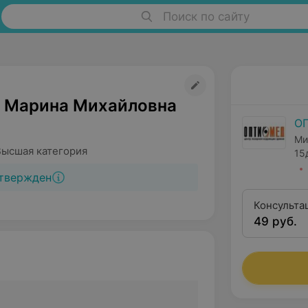
Поиск по сайту
 Марина Михайловна
О
Ми
Высшая категория
15
твержден
Консульта
49 руб.
реконстру
витреорет