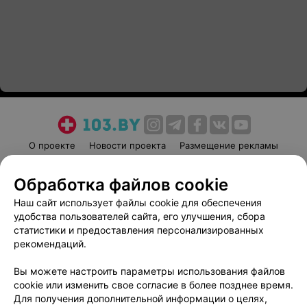
О проекте
Новости проекта
Размещение рекламы
Медицинский маркетинг
Публичный договор
Обработка файлов cookie
Пользовательское соглашение
Способы оплаты
Наш сайт использует файлы cookie для обеспечения
Вакансии
Партнеры
удобства пользователей сайта, его улучшения, сбора
Написать руководителю 103.by
статистики и предоставления персонализированных
Написать в поддержку
рекомендаций.
Персональные настройки cookie
Вы можете настроить параметры использования файлов
Обработка персональных данных
cookie или изменить свое согласие в более позднее время.
Для получения дополнительной информации о целях,