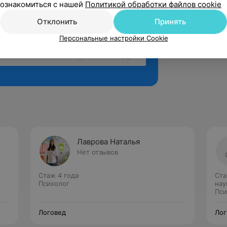
ознакомиться с нашей
Политикой обработки файлов cookie
Отклонить
Принять
Персональные настройки Cookie
Рекомендую
Лаврова Наталья
Нет отзывов
Стаж 4 года
Ста
Психолог
нау
Пси
Логовед
Лог