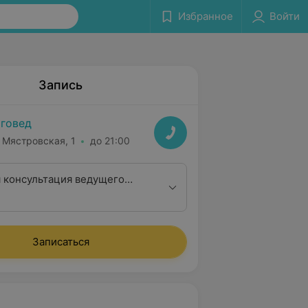
Избранное
Войти
Запись
говед
. Мястровская, 1
до 21:00
 консультация ведущего
к.п.н.)
Записаться