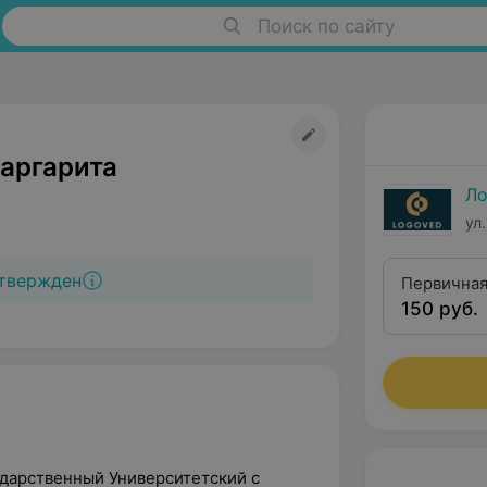
Поиск по сайту
аргарита
Ло
ул
твержден
Первичная
150 руб.
психолога (
дарственный Университетский с