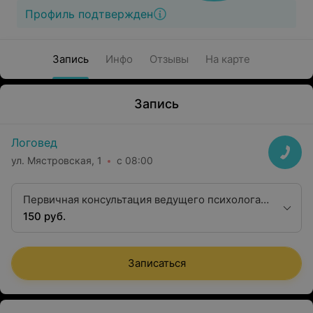
Профиль подтвержден
Запись
Инфо
Отзывы
На карте
Запись
Логовед
ул. Мястровская, 1
с 08:00
Первичная консультация ведущего психолога
(к.п.н.)
150 руб.
Записаться