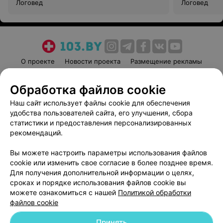
Логовед
Логовед
О проекте
Новости проекта
Размещение рекламы
Медицинский маркетинг
Публичный договор
Обработка файлов cookie
Пользовательское соглашение
Способы оплаты
Наш сайт использует файлы cookie для обеспечения
Вакансии
Партнеры
удобства пользователей сайта, его улучшения, сбора
Написать руководителю 103.by
статистики и предоставления персонализированных
Написать в поддержку
рекомендаций.
Персональные настройки cookie
Вы можете настроить параметры использования файлов
Обработка персональных данных
cookie или изменить свое согласие в более позднее время.
Для получения дополнительной информации о целях,
сроках и порядке использования файлов cookie вы
можете ознакомиться с нашей
Политикой обработки
файлов cookie
Принять