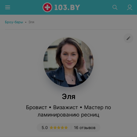
Броу-бары
•
Эля
Эля
Бровист • Визажист • Мастер по
ламинированию ресниц
5.0
16 отзывов