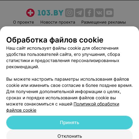
О проекте
Новости проекта
Размещение рекламы
Медицинский маркетинг
Публичный договор
Обработка файлов cookie
Пользовательское соглашение
Способы оплаты
Наш сайт использует файлы cookie для обеспечения
Вакансии
Партнеры
удобства пользователей сайта, его улучшения, сбора
Написать руководителю 103.by
статистики и предоставления персонализированных
Написать в поддержку
рекомендаций.
Персональные настройки cookie
Вы можете настроить параметры использования файлов
Обработка персональных данных
cookie или изменить свое согласие в более позднее время.
Для получения дополнительной информации о целях,
сроках и порядке использования файлов cookie вы
можете ознакомиться с нашей
Политикой обработки
файлов cookie
Принять
© 2026 ООО «Артокс Лаб», УНП 191700409
| 220012, Республика Беларусь,
г. Минск, улица Толбухина, 2, пом. 16 | help@103.by
Отклонить