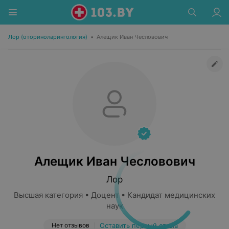
Лор (оториноларингология)
•
Алещик Иван Чесловович
Алещик Иван Чесловович
Лор
Высшая категория • Доцент • Кандидат медицинских
наук
Нет отзывов
Оставить первый отзыв