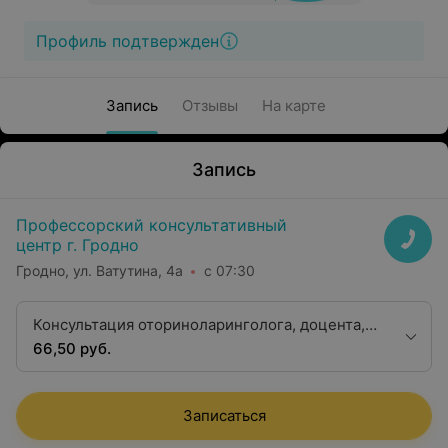
Профиль подтвержден
Запись
Отзывы
На карте
Запись
Профессорский консультативный
центр г. Гродно
Гродно, ул. Ватутина, 4а
с 07:30
Консультация оториноларинголога, доцента,
кандидата медицинских наук
66,50 руб.
Записаться