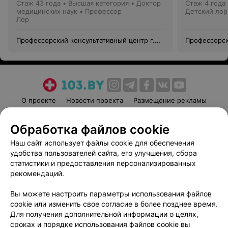
Стаж 43 года
•
Высшая категория
•
Доктор
Стаж 4 года
медицинских наук • Профессор
Детский лор
Лор
Профессорский консультативный центр г.
Профессорск
Гродно
Гродно
О проекте
Новости проекта
Размещение рекламы
Медицинский маркетинг
Публичный договор
Обработка файлов cookie
Пользовательское соглашение
Способы оплаты
Наш сайт использует файлы cookie для обеспечения
Вакансии
Партнеры
удобства пользователей сайта, его улучшения, сбора
Написать руководителю 103.by
статистики и предоставления персонализированных
Написать в поддержку
рекомендаций.
Персональные настройки cookie
Вы можете настроить параметры использования файлов
Обработка персональных данных
cookie или изменить свое согласие в более позднее время.
Для получения дополнительной информации о целях,
сроках и порядке использования файлов cookie вы