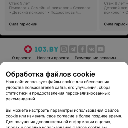
Стаж 9 лет
Стаж 8 лет
Психолог • Семейный психолог • Сексолог
Детский пси
• Детский психолог • Подростковый
психолог • 
психолог
• Сексолог
Сила гармонии
Сила гармон
О проекте
Новости проекта
Размещение рекламы
Медицинский маркетинг
Публичный договор
Обработка файлов cookie
Пользовательское соглашение
Способы оплаты
Наш сайт использует файлы cookie для обеспечения
Вакансии
Партнеры
удобства пользователей сайта, его улучшения, сбора
Написать руководителю 103.by
статистики и предоставления персонализированных
Написать в поддержку
рекомендаций.
Персональные настройки cookie
Вы можете настроить параметры использования файлов
Обработка персональных данных
cookie или изменить свое согласие в более позднее время.
Для получения дополнительной информации о целях,
сроках и порядке использования файлов cookie вы