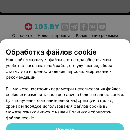
О проекте
Новости проекта
Размещение рекламы
Медицинский маркетинг
Публичный договор
Обработка файлов cookie
Пользовательское соглашение
Способы оплаты
Наш сайт использует файлы cookie для обеспечения
Вакансии
Партнеры
удобства пользователей сайта, его улучшения, сбора
Написать руководителю 103.by
статистики и предоставления персонализированных
Написать в поддержку
рекомендаций.
Персональные настройки cookie
Вы можете настроить параметры использования файлов
Обработка персональных данных
cookie или изменить свое согласие в более позднее время.
Для получения дополнительной информации о целях,
сроках и порядке использования файлов cookie вы
можете ознакомиться с нашей
Политикой обработки
файлов cookie
Принять