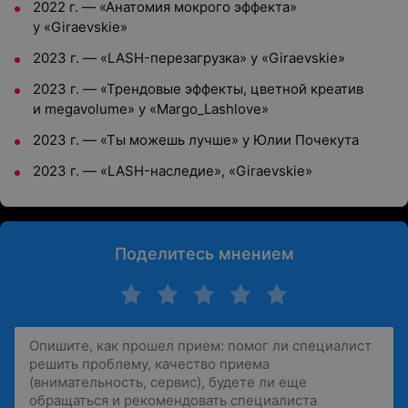
2022 г. — «Анатомия мокрого эффекта»
у «Giraevskie»
2023 г. — «LASH-перезагрузка» у «Giraevskie»
2023 г. — «Трендовые эффекты, цветной креатив
и megavolume» у «Margo_Lashlove»
2023 г. — «Ты можешь лучше» у Юлии Почекута
2023 г. — «LASH-наследие», «Giraevskie»
Поделитесь мнением