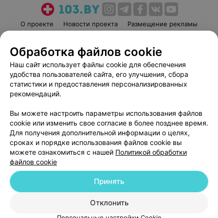
О проекте
Новости проекта
Размещение рекламы
Медицинский маркетинг
Публичный договор
Обработка файлов cookie
Пользовательское соглашение
Способы оплаты
Наш сайт использует файлы cookie для обеспечения
Вакансии
Партнеры
удобства пользователей сайта, его улучшения, сбора
Написать руководителю 103.by
статистики и предоставления персонализированных
Написать в поддержку
рекомендаций.
Персональные настройки cookie
Вы можете настроить параметры использования файлов
Обработка персональных данных
cookie или изменить свое согласие в более позднее время.
Для получения дополнительной информации о целях,
сроках и порядке использования файлов cookie вы
можете ознакомиться с нашей
Политикой обработки
файлов cookie
Принять
© 2026 ООО «Артокс Лаб», УНП 191700409
| 220012, Республика Беларусь,
г. Минск, улица Толбухина, 2, пом. 16 | help@103.by
Отклонить
Служба поддержки
+375 291212755
Персональные настройки Cookie