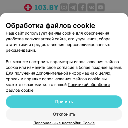
О проекте
Новости проекта
Размещение рекламы
Обработка файлов cookie
Медицинский маркетинг
Публичный договор
Пользовательское соглашение
Способы оплаты
Наш сайт использует файлы cookie для обеспечения
удобства пользователей сайта, его улучшения, сбора
Вакансии
Партнеры
статистики и предоставления персонализированных
Написать руководителю 103.by
рекомендаций.
Написать в поддержку
Вы можете настроить параметры использования файлов
Персональные настройки cookie
cookie или изменить свое согласие в более позднее время.
Обработка персональных данных
Для получения дополнительной информации о целях,
сроках и порядке использования файлов cookie вы
можете ознакомиться с нашей
Политикой обработки
файлов cookie
Принять
© 2026 ООО «Артокс Лаб», УНП 191700409
| 220012, Республика Беларусь,
Отклонить
г. Минск, улица Толбухина, 2, пом. 16 | help@103.by
Персональные настройки Cookie
Служба поддержки
+375 291212755