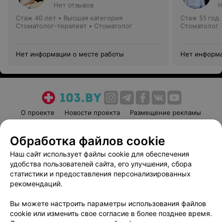
Нет отзывов
Н
Стаж 40 лет
•
Высшая категория
Стаж 51 год
Стоматолог-терапевт • Стоматолог
Стоматолог
Нет информации о месте работы
Нет информа
О проекте
Новости проекта
Размещение рекламы
Медицинский маркетинг
Публичный договор
Обработка файлов cookie
Пользовательское соглашение
Способы оплаты
Наш сайт использует файлы cookie для обеспечения
Вакансии
Партнеры
удобства пользователей сайта, его улучшения, сбора
Написать руководителю 103.by
статистики и предоставления персонализированных
Написать в поддержку
рекомендаций.
Персональные настройки cookie
Вы можете настроить параметры использования файлов
Обработка персональных данных
cookie или изменить свое согласие в более позднее время.