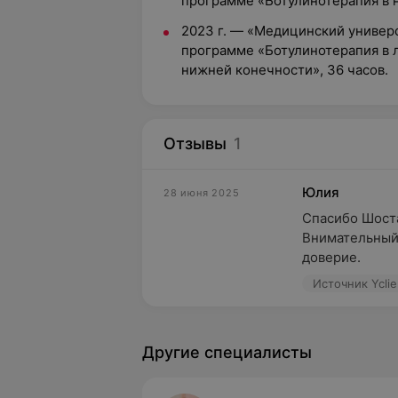
программе «Ботулинотерапия в н
2023 г. — «Медицинский универс
программе «Ботулинотерапия в 
нижней конечности», 36 часов.
Отзывы
1
Юлия
28 июня 2025
Спасибо Шостак
Внимательный,
доверие.
Источник Yclie
Другие специалисты