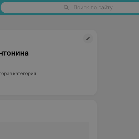
Поиск по сайту
нтонина
торая категория