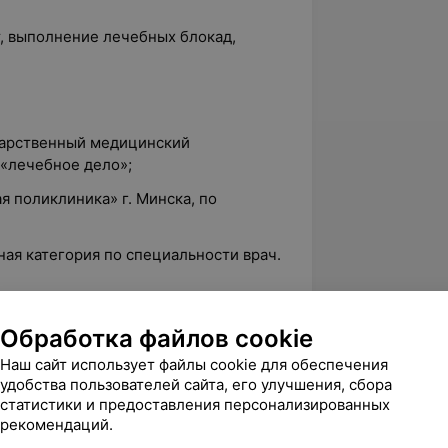
т, выполнение лечебных блокад,
ударственный медицинский
 «лечебное дело»;
ая поликлиника» г. Минска, по
ная категория по специальности врач.
Обработка файлов cookie
ейрохирургии «Актуальные вопросы
апии», 6 часов;
Наш сайт использует файлы cookie для обеспечения
удобства пользователей сайта, его улучшения, сбора
ограмме: «Остеопороз и
статистики и предоставления персонализированных
ставов в общеклинической практике»,
рекомендаций.