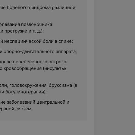
ние болевого синдрома различной
олевания позвоночника
 протрузии и т. д.);
й неспециической боли в спине;
й опорно-двигательного аппарата;
после перенесенного острого
о кровообращения (инсульты/
ли, головокружения, бруксизма (в
ми ботулинотерапии);
ние заболеваний центральной и
рвной систем.