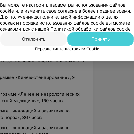
Вы можете настроить параметры использования файлов
рограмме «Проблемные вопросы
cookie или изменить свое согласие в более позднее время.
аний периферической нервной
Для получения дополнительной информации о целях,
сроках и порядке использования файлов cookie вы можете
ознакомиться с нашей
Политикой обработки файлов cookie
ейрохирургии «Цереброваскулярные
ого и хирургического лечения», 6
Отклонить
Принять
Персональные настройки Cookie
ограмме «Новые взгляды на
ых заболеваний головного и спинного
грамме «Кинезиотейпирование», 9
ограмме «Лечение неврологических
льной медицины», 160 часов;
итет инноваций и развития» по
 нерва», 36 часов;
итет инноваций и развития» по