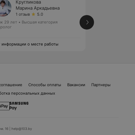
Кругликова
Добру
Марина Аркадьевна
Ольга
1 отзыв
5.0
Нет от
ж 29 лет
•
Высшая категория
Стаж 4 года
•
Высш
ролог
медицинских наук
Анестезиолог • Не
 информации о месте работы
Нет информации о
соглашение
Способы оплаты
Вакансии
Партнеры
ботка персональных данных
ом. 16 | help@103.by