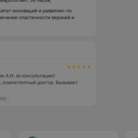
еврологии», 36 часов;
итет инноваций и развития» по
лечении спастичности верхней и
 А.И. за консультацию!  
 компетентный доктор. Вызывает 
nts