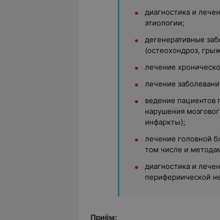
диагностика и лече
этиологии;
дегенеративные заб
(остеохондроз, грыжи
лечение хроническо
лечение заболевани
ведение пациентов 
нарушения мозговог
инфаркты);
лечение головной бо
том числе и метода
диагностика и лече
перифериической не
Приём: