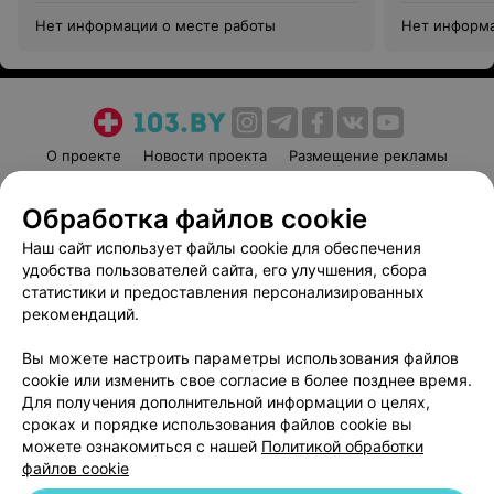
Нет информации о месте работы
Нет информа
О проекте
Новости проекта
Размещение рекламы
Медицинский маркетинг
Публичный договор
Обработка файлов cookie
Пользовательское соглашение
Способы оплаты
Наш сайт использует файлы cookie для обеспечения
Вакансии
Партнеры
удобства пользователей сайта, его улучшения, сбора
Написать руководителю 103.by
статистики и предоставления персонализированных
Написать в поддержку
рекомендаций.
Персональные настройки cookie
Вы можете настроить параметры использования файлов
Обработка персональных данных
cookie или изменить свое согласие в более позднее время.
Для получения дополнительной информации о целях,
сроках и порядке использования файлов cookie вы
можете ознакомиться с нашей
Политикой обработки
файлов cookie