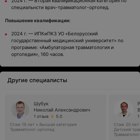
2024 г. — Вторая квалификационная категория по
специальнсти врач-травматолог-ортопед.
Повышение квалификации:
2024 г. — ИПКиПКЗ УО «Белорусский
государственный медицинский университет» по
программе: «Амбулаторная травматология и
ортопедия», 160 часов.
Другие специалисты
Шубук
Николай Александрович
1 отзыв
5.0
1
Стаж 19 лет
•
Высшая категория
Стаж 20 лет
Травматолог-ортопед
Детский тра
Травматолог