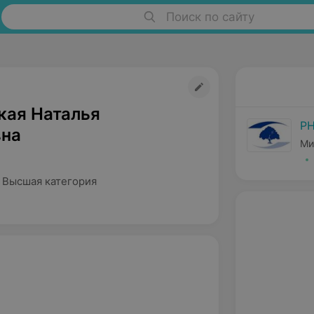
Поиск по сайту
кая Наталья
РН
на
Ми
 Высшая категория