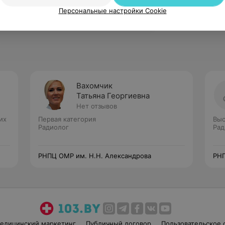
Рекомендую
Персональные настройки Cookie
Вахомчик
Татьяна Георгиевна
Нет отзывов
их
Первая категория
Выс
Радиолог
Рад
РНПЦ ОМР им. Н.Н. Александрова
РНП
едицинский маркетинг
Публичный договор
Пользовательское 