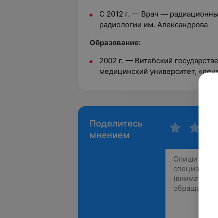
С 2012 г. — Врач — радиационны
радиологии им. Александрова
Образование:
2002 г. — Витебский государст
медицинский университет, «леч
Поделитесь
мнением