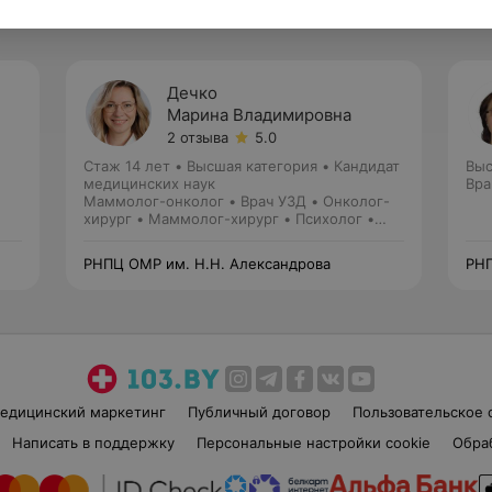
Дечко
Марина Владимировна
2 отзыва
5.0
Стаж 14 лет
•
Высшая категория
•
Кандидат
Выс
медицинских наук
Вра
Маммолог-онколог • Врач УЗД • Онколог-
хирург • Маммолог-хирург • Психолог •
Перинатальный психолог
РНПЦ ОМР им. Н.Н. Александрова
РНП
едицинский маркетинг
Публичный договор
Пользовательское 
Написать в поддержку
Персональные настройки cookie
Обра