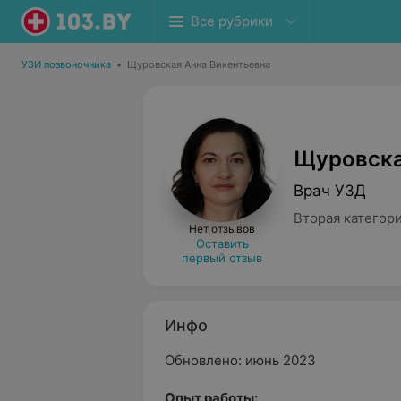
Все рубрики
УЗИ позвоночника
•
Щуровская Анна Викентьевна
Щуровска
Врач УЗД
Вторая категор
Нет отзывов
Оставить
первый отзыв
Инфо
Обновлено: июнь 2023
Опыт работы: