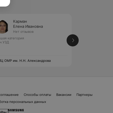
Карман
Рыней
Елена Ивановна
Анжел
Нет отзывов
Нет от
шая категория
Высшая категория
ч УЗД
Врач УЗД
Ц ОМР им. Н.Н. Александрова
РНПЦ ОМР им. Н.Н
соглашение
Способы оплаты
Вакансии
Партнеры
ботка персональных данных