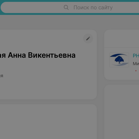
Поиск по сайту
я Анна Викентьевна
РН
Ми
ия