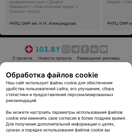
медицинских наук • Доцент
Хирург • Он
Маммолог • Пластический хирург •
Онколог-хирург
РНПЦ ОМР им. Н.Н. Александрова
РНПЦ ОМР им
О проекте
Новости проекта
Размещение рекламы
Медицинский маркетинг
Публичный договор
Обработка файлов cookie
Пользовательское соглашение
Способы оплаты
Наш сайт использует файлы cookie для обеспечения
Вакансии
Партнеры
удобства пользователей сайта, его улучшения, сбора
Написать руководителю 103.by
статистики и предоставления персонализированных
Написать в поддержку
рекомендаций.
Персональные настройки cookie
Вы можете настроить параметры использования файлов
Обработка персональных данных
cookie или изменить свое согласие в более позднее время.
Для получения дополнительной информации о целях,
сроках и порядке использования файлов cookie вы