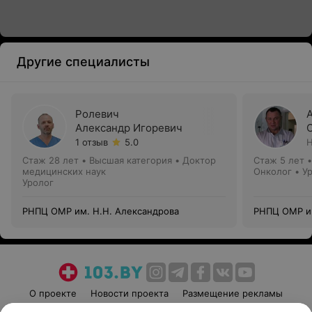
Другие специалисты
Ролевич
Александр Игоревич
1 отзыв
5.0
Н
Стаж 28 лет
•
Высшая категория
•
Доктор
Стаж 5 лет
медицинских наук
Онколог • У
Уролог
РНПЦ ОМР им. Н.Н. Александрова
РНПЦ ОМР им
О проекте
Новости проекта
Размещение рекламы