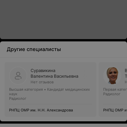
Другие специалисты
Суравикина
Валентина Васильевна
Нет отзывов
Н
Высшая категория
•
Кандидат медицинских
Первая кате
наук
Радиолог
Радиолог
РНПЦ ОМР им. Н.Н. Александрова
РНПЦ ОМР им