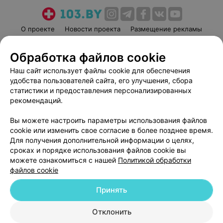
О проекте
Новости проекта
Размещение рекламы
Медицинский маркетинг
Публичный договор
Обработка файлов cookie
Пользовательское соглашение
Способы оплаты
Наш сайт использует файлы cookie для обеспечения
Вакансии
Партнеры
удобства пользователей сайта, его улучшения, сбора
Написать руководителю 103.by
статистики и предоставления персонализированных
Написать в поддержку
рекомендаций.
Персональные настройки cookie
Вы можете настроить параметры использования файлов
Обработка персональных данных
cookie или изменить свое согласие в более позднее время.
Для получения дополнительной информации о целях,
сроках и порядке использования файлов cookie вы
можете ознакомиться с нашей
Политикой обработки
файлов cookie
Принять
© 2026 ООО «Артокс Лаб», УНП 191700409
| 220012, Республика Беларусь,
г. Минск, улица Толбухина, 2, пом. 16 | help@103.by
Отклонить