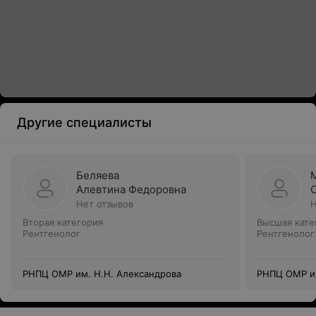
Другие специалисты
Беляева
Алевтина Федоровна
Нет отзывов
Н
Вторая категория
Высшая кате
Рентгенолог
Рентгенолог
РНПЦ ОМР им. Н.Н. Александрова
РНПЦ ОМР им