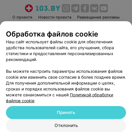
О проекте
Новости проекта
Размещение рекламы
Медицинский маркетинг
Публичный договор
Обработка файлов cookie
Пользовательское соглашение
Способы оплаты
Наш сайт использует файлы cookie для обеспечения
Вакансии
Партнеры
удобства пользователей сайта, его улучшения, сбора
Написать руководителю 103.by
статистики и предоставления персонализированных
Написать в поддержку
рекомендаций.
Персональные настройки cookie
Вы можете настроить параметры использования файлов
Обработка персональных данных
cookie или изменить свое согласие в более позднее время.
Для получения дополнительной информации о целях,
сроках и порядке использования файлов cookie вы
можете ознакомиться с нашей
Политикой обработки
файлов cookie
Принять
© 2026 ООО «Артокс Лаб», УНП 191700409
| 220012, Республика Беларусь,
г. Минск, улица Толбухина, 2, пом. 16 | help@103.by
Отклонить