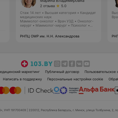
Марина Владимировна
2 отзыва
5.0
Стаж 14 лет
•
Высшая категория
•
Кандидат
Выс
медицинских наук
Вра
Маммолог-онколог • Врач УЗД • Онколог-
хирург • Маммолог-хирург • Психолог •
Перинатальный психолог
РНПЦ ОМР им. Н.Н. Александрова
РНП
едицинский маркетинг
Публичный договор
Пользовательское 
Написать в поддержку
Персональные настройки cookie
Обра
б», УНП 191700409
| 220012, Республика Беларусь, г. Минск, улица Толбухина, 2, п