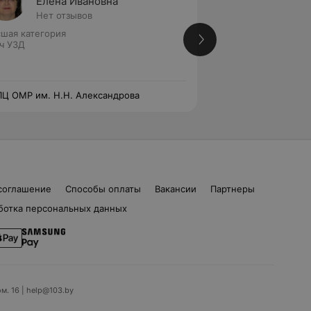
Елена Ивановна
Анжел
Нет отзывов
Нет от
шая категория
Высшая категория
ч УЗД
Врач УЗД
Ц ОМР им. Н.Н. Александрова
РНПЦ ОМР им. Н.Н
соглашение
Способы оплаты
Вакансии
Партнеры
ботка персональных данных
ом. 16 | help@103.by