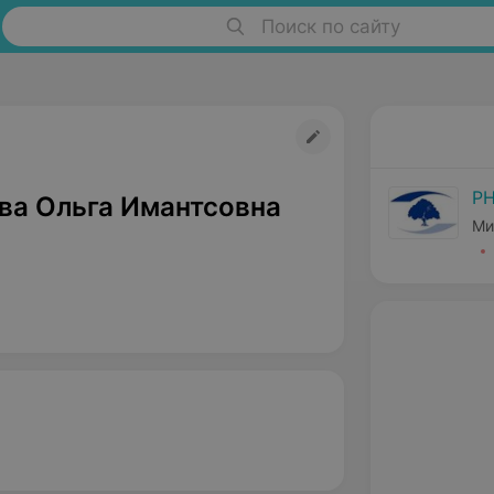
Поиск по сайту
РН
ва Ольга Имантсовна
Ми