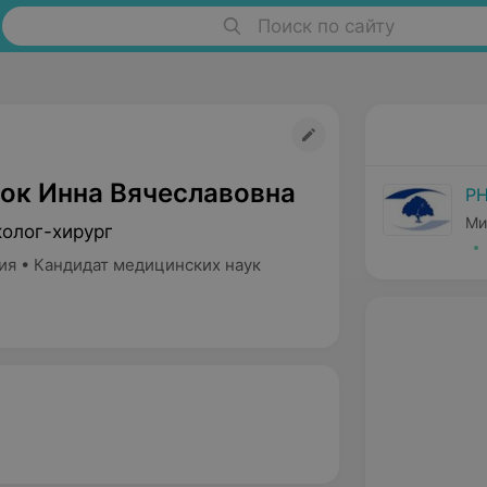
Поиск по сайту
ок Инна Вячеславовна
РН
Ми
колог-хирург
ия • Кандидат медицинских наук