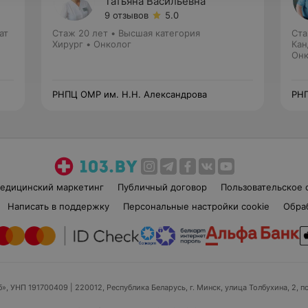
Татьяна Васильевна
9 отзывов
5.0
ат
Стаж 20 лет
•
Высшая категория
Ста
Хирург • Онколог
Кан
отд
Онк
РНПЦ ОМР им. Н.Н. Александрова
РНП
едицинский маркетинг
Публичный договор
Пользовательское 
Написать в поддержку
Персональные настройки cookie
Обра
б», УНП 191700409
| 220012, Республика Беларусь, г. Минск, улица Толбухина, 2, п