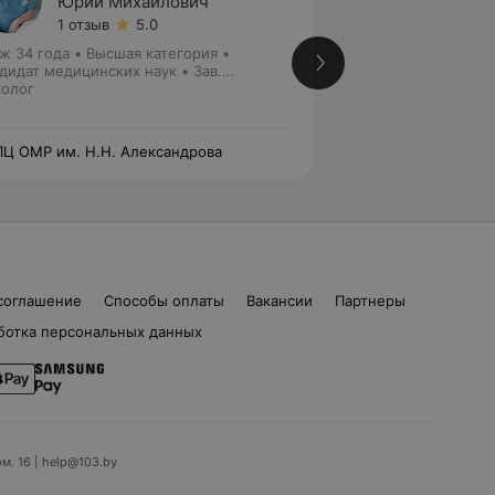
Юрий Михайлович
Евген
1 отзыв
5.0
5 отзы
ж 34 года
•
Высшая категория
•
Стаж 30 лет
•
Выс
дидат медицинских наук • Зав.
медицинских наук
елением
олог
Онколог • Хирург
Ц ОМР им. Н.Н. Александрова
РНПЦ ОМР им. Н.Н
соглашение
Способы оплаты
Вакансии
Партнеры
ботка персональных данных
ом. 16 | help@103.by