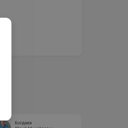
Богдаев
Кузьм