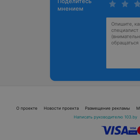
Поделитесь
мнением
О проекте
Новости проекта
Размещение рекламы
М
Написать руководителю 103.by