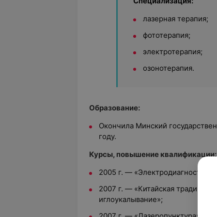
Специализация:
лазерная терапия;
фототерапия;
электротерапия;
озонотерапия.
Образование:
Окончила Минский государствен
году.
Курсы, повышение квалификации:
2005 г. — «Электродиагностика 
2007 г. — «Китайская традицион
иглоукалывание»;
2007 г. — «Лазеропунктура»;