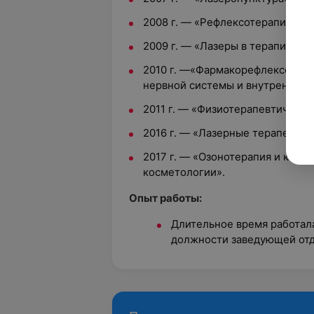
2008 г. — «Рефлексотерапия»;
2009 г. — «Лазеры в терапии» ;
2010 г. —«Фармакорефлексотера
нервной системы и внутренних о
2011 г. — «Физиотерапевтически
2016 г. — «Лазерные терапевтич
2017 г. — «Озонотерапия и карб
косметологии».
Опыт работы:
Длительное время работала
должности заведующей от