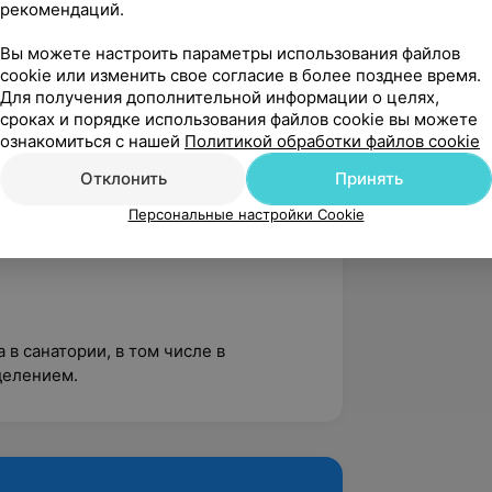
рекомендаций.
Вы можете настроить параметры использования файлов
cookie или изменить свое согласие в более позднее время.
Для получения дополнительной информации о целях,
пия и гомеопатия при заболеваниях
сроках и порядке использования файлов cookie вы можете
рганов»;
ознакомиться с нашей
Политикой обработки файлов cookie
е средства реабилитации»;
Отклонить
Принять
еские технологии»;
Персональные настройки Cookie
окситерапия в клинической практике и
 в санатории, в том числе в
делением.