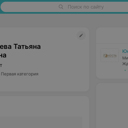
Поиск по сайту
ева Татьяна
Ю
на
Ми
Жд
т
 Первая категория