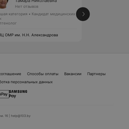
Тамара Николаевна
Анаст
Нет отзывов
Нет от
шая категория
•
Кандидат медицинских
Первая категория
к
Рентгенолог
тгенолог
Ц ОМР им. Н.Н. Александрова
РНПЦ ОМР им. Н.Н
соглашение
Способы оплаты
Вакансии
Партнеры
ботка персональных данных
ом. 16 | help@103.by