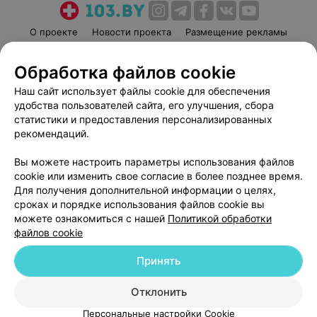
О проекте
Новости проекта
Размещение рекламы
Медицинский маркетинг
Публичный договор
Обработка файлов cookie
Пользовательское соглашение
Способы оплаты
Наш сайт использует файлы cookie для обеспечения
Вакансии
Партнеры
удобства пользователей сайта, его улучшения, сбора
Написать руководителю 103.by
статистики и предоставления персонализированных
Написать в поддержку
рекомендаций.
Персональные настройки cookie
Вы можете настроить параметры использования файлов
Обработка персональных данных
cookie или изменить свое согласие в более позднее время.
Для получения дополнительной информации о целях,
сроках и порядке использования файлов cookie вы
можете ознакомиться с нашей
Политикой обработки
файлов cookie
Принять
© 2026 ООО «Артокс Лаб», УНП 191700409
| 220012, Республика Беларусь,
г. Минск, улица Толбухина, 2, пом. 16 | help@103.by
Отклонить
Служба поддержки
+375 291212755
Персональные настройки Cookie