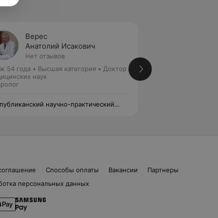
Верес
Щурев
Анатолий Исакович
Майя 
Нет отзывов
9 отзы
ж 54 года
•
Высшая категория
•
Доктор
Стаж 36 лет
•
Выс
ицинских наук
медицинских наук
ролог
Невролог
публиканский научно-практический
Республиканский 
тр неврологии и нейрохирургии
центр неврологии
соглашение
Способы оплаты
Вакансии
Партнеры
ботка персональных данных