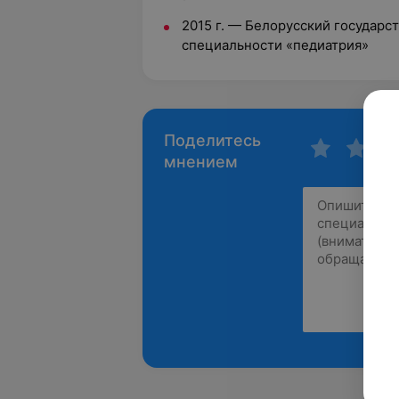
2015 г.
—
Белорусский государс
специальности «педиатрия»
Поделитесь
мнением