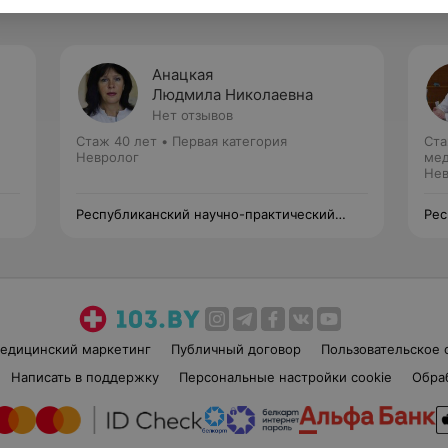
Анацкая
Людмила Николаевна
Нет отзывов
Стаж 40 лет
•
Первая категория
Ста
Невролог
мед
Нев
Республиканский научно-практический
Рес
центр неврологии и нейрохирургии
цен
едицинский маркетинг
Публичный договор
Пользовательское 
Написать в поддержку
Персональные настройки cookie
Обра