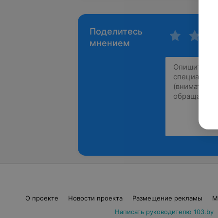
Поделитесь
мнением
О проекте
Новости проекта
Размещение рекламы
М
Написать руководителю 103.by