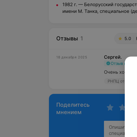
1982 г.
—
Белорусский государс
имени М. Танка, специальное (д
Отзывы
1
5.0
Сергей.
18 декабря 2025
Отзыв подт
Очень хороши
РНПЦ оторинол
Поделитесь
мнением