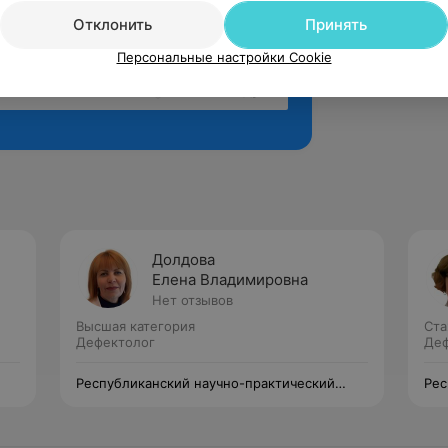
Отклонить
Принять
Персональные настройки Cookie
Рекомендую
Долдова
Елена Владимировна
Нет отзывов
Высшая категория
Ста
Дефектолог
Деф
Республиканский научно-практический
Рес
центр оториноларингологии
цен