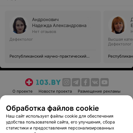
Андронович
Надежда Александровна
Нет отзывов
Н
Дефектолог
Высшая кате
Дефектолог
Республиканский научно-практический
Республикан
центр оториноларингологии
центр отори
О проекте
Новости проекта
Размещение рекламы
Медицинский маркетинг
Публичный договор
Обработка файлов cookie
Пользовательское соглашение
Способы оплаты
Наш сайт использует файлы cookie для обеспечения
Вакансии
Партнеры
удобства пользователей сайта, его улучшения, сбора
Написать руководителю 103.by
статистики и предоставления персонализированных
Написать в поддержку