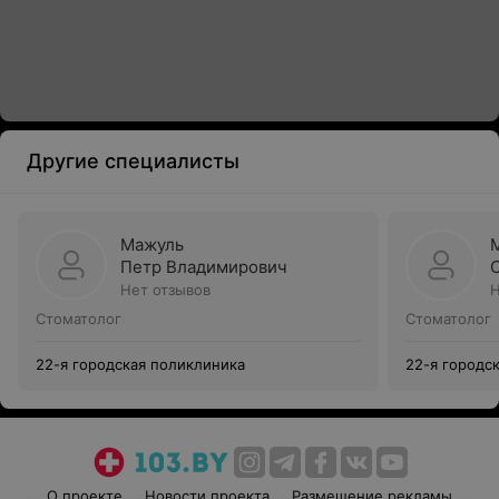
Другие специалисты
Мажуль
Петр Владимирович
Нет отзывов
Н
Стоматолог
Стоматолог
22-я городская поликлиника
22-я городс
О проекте
Новости проекта
Размещение рекламы