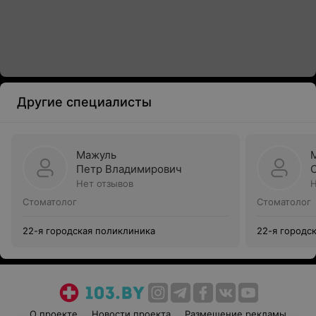
Другие специалисты
Мажуль
Петр Владимирович
Нет отзывов
Н
Стоматолог
Стоматолог
22-я городская поликлиника
22-я городс
О проекте
Новости проекта
Размещение рекламы