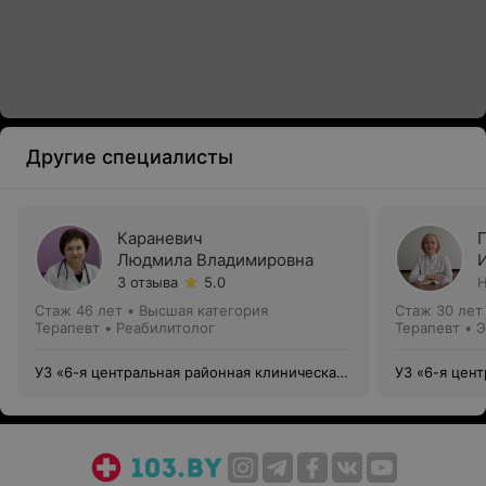
Другие специалисты
Караневич
Людмила Владимировна
3 отзыва
5.0
Н
Стаж 46 лет
•
Высшая категория
Стаж 30 лет
Терапевт • Реабилитолог
Терапевт • 
УЗ «6-я центральная районная клиническая
УЗ «6-я цен
поликлиника Ленинского района г. Минска»
поликлиника