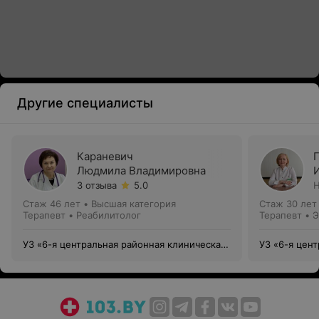
Другие специалисты
Караневич
Людмила Владимировна
3 отзыва
5.0
Н
Стаж 46 лет
•
Высшая категория
Стаж 30 лет
Терапевт • Реабилитолог
Терапевт • 
УЗ «6-я центральная районная клиническая
УЗ «6-я цен
поликлиника Ленинского района г. Минска»
поликлиника