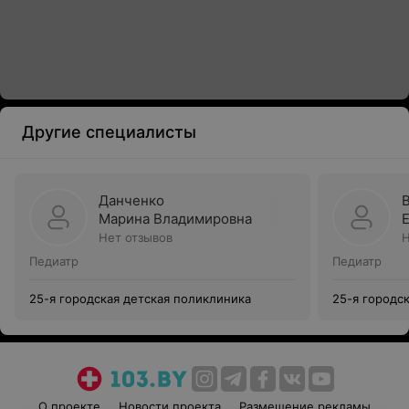
Другие специалисты
Данченко
Марина Владимировна
Нет отзывов
Н
Педиатр
Педиатр
25-я городская детская поликлиника
25-я городс
О проекте
Новости проекта
Размещение рекламы