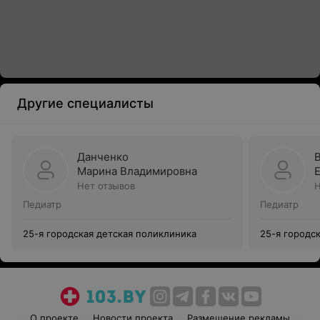
Другие специалисты
Данченко
Марина Владимировна
Нет отзывов
Н
Педиатр
Педиатр
25-я городская детская поликлиника
25-я городс
О проекте
Новости проекта
Размещение рекламы