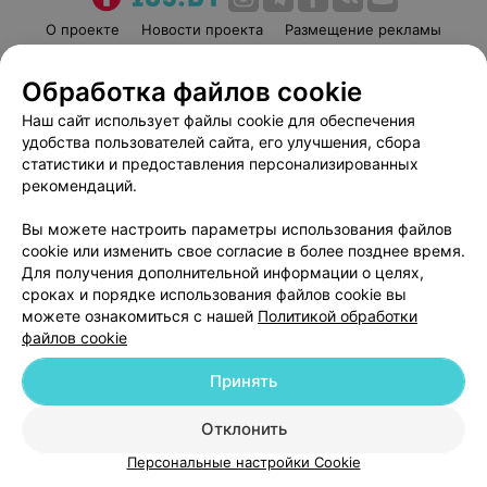
О проекте
Новости проекта
Размещение рекламы
Медицинский маркетинг
Публичный договор
Обработка файлов cookie
Пользовательское соглашение
Способы оплаты
Наш сайт использует файлы cookie для обеспечения
Вакансии
Партнеры
удобства пользователей сайта, его улучшения, сбора
Написать руководителю 103.by
статистики и предоставления персонализированных
Написать в поддержку
рекомендаций.
Персональные настройки cookie
Вы можете настроить параметры использования файлов
Обработка персональных данных
cookie или изменить свое согласие в более позднее время.
Для получения дополнительной информации о целях,
сроках и порядке использования файлов cookie вы
можете ознакомиться с нашей
Политикой обработки
файлов cookie
Принять
© 2026 ООО «Артокс Лаб», УНП 191700409
| 220012, Республика Беларусь,
г. Минск, улица Толбухина, 2, пом. 16 | help@103.by
Отклонить
Служба поддержки
+375 291212755
Персональные настройки Cookie