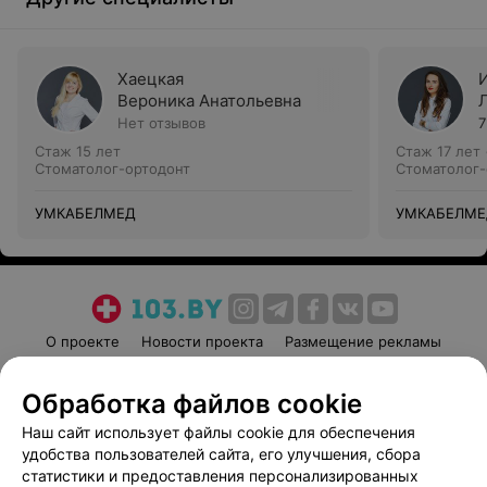
Хаецкая
Вероника Анатольевна
Нет отзывов
7
Стаж 15 лет
Стаж 17 лет
Стоматолог-ортодонт
Стоматолог-
УМКАБЕЛМЕД
УМКАБЕЛМЕ
О проекте
Новости проекта
Размещение рекламы
Медицинский маркетинг
Публичный договор
Обработка файлов cookie
Пользовательское соглашение
Способы оплаты
Наш сайт использует файлы cookie для обеспечения
Вакансии
Партнеры
удобства пользователей сайта, его улучшения, сбора
Написать руководителю 103.by
статистики и предоставления персонализированных