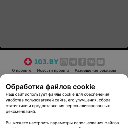
О проекте
Новости проекта
Размещение рекламы
Медицинский маркетинг
Публичный договор
Обработка файлов cookie
Пользовательское соглашение
Способы оплаты
Наш сайт использует файлы cookie для обеспечения
Вакансии
Партнеры
удобства пользователей сайта, его улучшения, сбора
Написать руководителю 103.by
статистики и предоставления персонализированных
Написать в поддержку
рекомендаций.
Персональные настройки cookie
Вы можете настроить параметры использования файлов
Обработка персональных данных