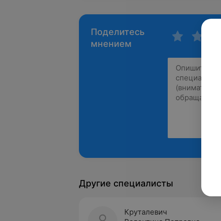
Поделитесь
мнением
Другие специалисты
Круталевич