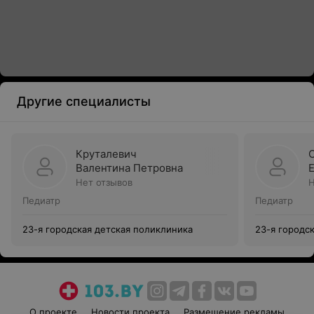
Другие специалисты
Круталевич
Валентина Петровна
Нет отзывов
Н
Педиатр
Педиатр
23-я городская детская поликлиника
23-я городс
О проекте
Новости проекта
Размещение рекламы