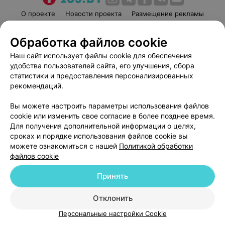
О проекте
Новости проекта
Размещение рекламы
Медицинский маркетинг
Публичный договор
Обработка файлов cookie
Пользовательское соглашение
Способы оплаты
Наш сайт использует файлы cookie для обеспечения
Вакансии
Партнеры
удобства пользователей сайта, его улучшения, сбора
Написать руководителю 103.by
статистики и предоставления персонализированных
Написать в поддержку
рекомендаций.
Персональные настройки cookie
Вы можете настроить параметры использования файлов
Обработка персональных данных
cookie или изменить свое согласие в более позднее время.
Для получения дополнительной информации о целях,
сроках и порядке использования файлов cookie вы
можете ознакомиться с нашей
Политикой обработки
файлов cookie
Принять
© 2026 ООО «Артокс Лаб», УНП 191700409
| 220012, Республика Беларусь,
г. Минск, улица Толбухина, 2, пом. 16 | help@103.by
Отклонить
Служба поддержки
+375 291212755
Персональные настройки Cookie