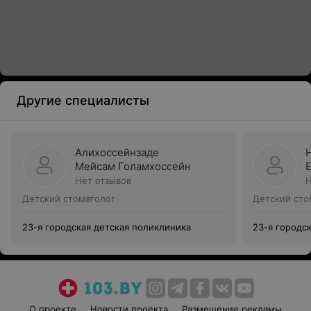
Другие специалисты
Алихоссейнзаде
Мейсам Голамхоссейн
Нет отзывов
Н
Детский стоматолог
Детский сто
23-я городская детская поликлиника
23-я городс
О проекте
Новости проекта
Размещение рекламы