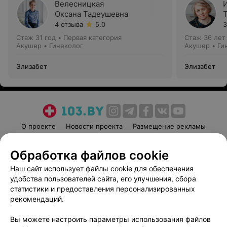
Велесницкая
Оксана Тадеушевна
4 отзыва
5.0
3
Стаж 31 год
•
Первая категория
Стаж 36 лет
Акушер • Гинеколог
Акушер • Ги
Элизабет
Элизабет
О проекте
Новости проекта
Размещение рекламы
Медицинский маркетинг
Публичный договор
Обработка файлов cookie
Пользовательское соглашение
Способы оплаты
Наш сайт использует файлы cookie для обеспечения
Вакансии
Партнеры
удобства пользователей сайта, его улучшения, сбора
Написать руководителю 103.by
статистики и предоставления персонализированных
Написать в поддержку
рекомендаций.
Персональные настройки cookie
Вы можете настроить параметры использования файлов
Обработка персональных данных