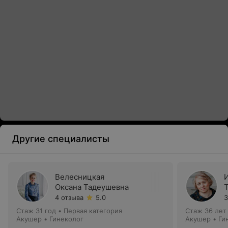
Другие специалисты
Велесницкая
Оксана Тадеушевна
4 отзыва
5.0
3
Стаж 31 год
•
Первая категория
Стаж 36 лет
Акушер • Гинеколог
Акушер • Ги