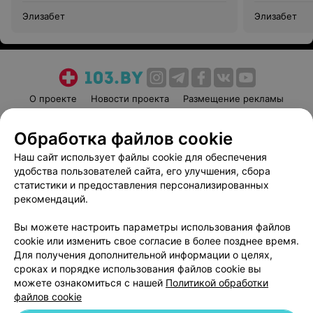
Элизабет
Элизабет
О проекте
Новости проекта
Размещение рекламы
Медицинский маркетинг
Публичный договор
Обработка файлов cookie
Пользовательское соглашение
Способы оплаты
Наш сайт использует файлы cookie для обеспечения
Вакансии
Партнеры
удобства пользователей сайта, его улучшения, сбора
Написать руководителю 103.by
статистики и предоставления персонализированных
Написать в поддержку
рекомендаций.
Персональные настройки cookie
Вы можете настроить параметры использования файлов
Обработка персональных данных
cookie или изменить свое согласие в более позднее время.
Для получения дополнительной информации о целях,
сроках и порядке использования файлов cookie вы
можете ознакомиться с нашей
Политикой обработки
файлов cookie